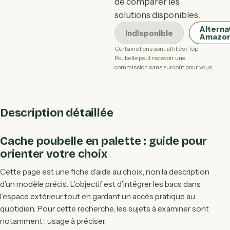
de comparer les
solutions disponibles.
Alterna
Indisponible
Amazo
Certains liens sont affiliés : Top
Poubelle peut recevoir une
commission sans surcoût pour vous.
Description détaillée
Cache poubelle en palette : guide pour
orienter votre choix
Cette page est une fiche d’aide au choix, non la description
d’un modèle précis. L’objectif est d’intégrer les bacs dans
l’espace extérieur tout en gardant un accès pratique au
quotidien. Pour cette recherche, les sujets à examiner sont
notamment : usage à préciser.