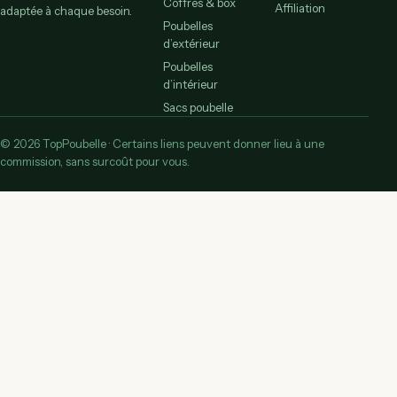
Coffres & box
Affiliation
adaptée à chaque besoin.
Poubelles
d’extérieur
Poubelles
d’intérieur
Sacs poubelle
© 2026 TopPoubelle · Certains liens peuvent donner lieu à une
commission, sans surcoût pour vous.