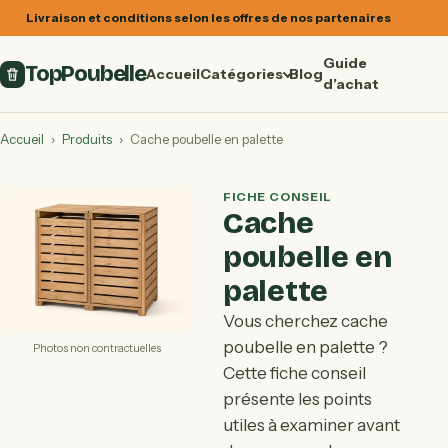
Livraison et conditions selon les offres de nos partenaires
Guide
TopPoubelle
Accueil
Catégories
Blog
d’achat
Accueil
›
Produits
›
Cache poubelle en palette
FICHE CONSEIL
Cache
poubelle en
palette
Vous cherchez cache
poubelle en palette ?
Photos non contractuelles
Cette fiche conseil
présente les points
utiles à examiner avant