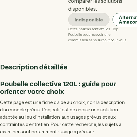
comparer les solutions
disponibles.
Alterna
Indisponible
Amazo
Certains liens sont affiliés : Top
Poubelle peut recevoir une
commission sans surcoût pour vous.
Description détaillée
Poubelle collective 120L : guide pour
orienter votre choix
Cette page est une fiche d’aide au choix, non la description
d’un modèle précis. L’objectif est de choisir une solution
adaptée au lieu d’installation, aux usages prévus et aux
contraintes d’entretien. Pour cette recherche, les sujets à
examiner sont notamment : usage à préciser.