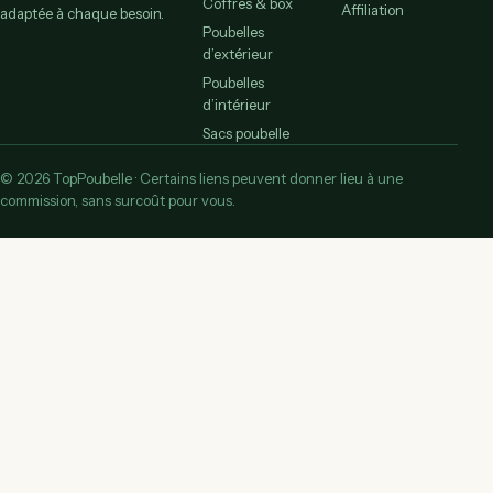
Coffres & box
Affiliation
adaptée à chaque besoin.
Poubelles
d’extérieur
Poubelles
d’intérieur
Sacs poubelle
© 2026 TopPoubelle · Certains liens peuvent donner lieu à une
commission, sans surcoût pour vous.