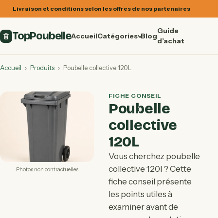
Livraison et conditions selon les offres de nos partenaires
Guide
TopPoubelle
Accueil
Catégories
Blog
d’achat
Accueil
›
Produits
›
Poubelle collective 120L
FICHE CONSEIL
Poubelle
collective
120L
Vous cherchez poubelle
collective 120l ? Cette
Photos non contractuelles
fiche conseil présente
les points utiles à
examiner avant de