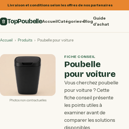
Livraison et conditions selon les offres de nos partenaires
Guide
TopPoubelle
Accueil
Catégories
Blog
d’achat
Accueil
›
Produits
›
Poubelle pour voiture
FICHE CONSEIL
Poubelle
pour voiture
Vous cherchez poubelle
pour voiture ? Cette
fiche conseil présente
Photos non contractuelles
les points utiles à
examiner avant de
comparer les solutions
disponibles.