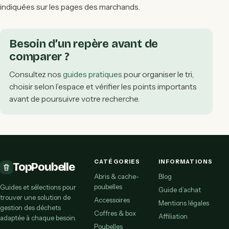
indiquées sur les pages des marchands.
Besoin d’un repère avant de
comparer ?
Consultez nos
guides pratiques
pour organiser le tri,
choisir selon l’espace et vérifier les points importants
avant de poursuivre votre recherche.
CATÉGORIES
INFORMATIONS
TopPoubelle
Abris & cache-
Blog
poubelles
Guides et sélections pour
Guide d’achat
trouver une solution de
Accessoires
Mentions légales
gestion des déchets
Coffres & box
Affiliation
adaptée à chaque besoin.
Poubelles