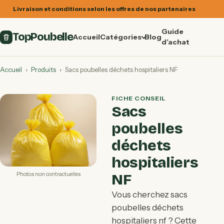
Livraison et conditions selon les offres de nos partenaires
Guide
TopPoubelle
Accueil
Catégories
Blog
d’achat
Accueil
›
Produits
›
Sacs poubelles déchets hospitaliers NF
FICHE CONSEIL
Sacs
poubelles
déchets
hospitaliers
Photos non contractuelles
NF
Vous cherchez sacs
poubelles déchets
hospitaliers nf ? Cette