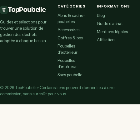
CATÉGORIES
INFORMATIONS
TopPoubelle
Abris & cache-
Blog
poubelles
Guides et sélections pour
Guide d’achat
trouver une solution de
Accessoires
Mentions légales
gestion des déchets
Coffres & box
Affiliation
adaptée à chaque besoin.
Poubelles
d’extérieur
Poubelles
d’intérieur
Sacs poubelle
© 2026 TopPoubelle · Certains liens peuvent donner lieu à une
commission, sans surcoût pour vous.